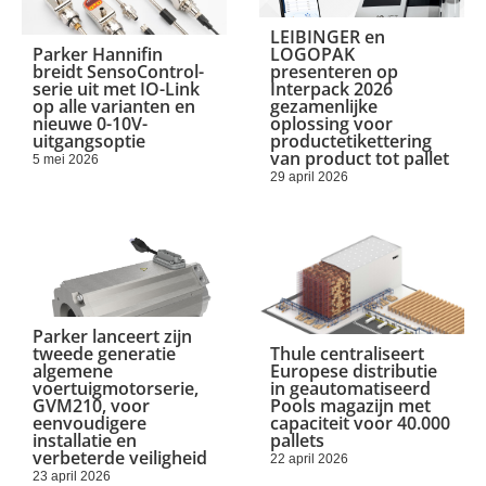
LEIBINGER en
Parker Hannifin
LOGOPAK
breidt SensoControl-
presenteren op
serie uit met IO-Link
Interpack 2026
op alle varianten en
gezamenlijke
nieuwe 0-10V-
oplossing voor
uitgangsoptie
productetikettering
van product tot pallet
5 mei 2026
29 april 2026
Parker lanceert zijn
tweede generatie
Thule centraliseert
algemene
Europese distributie
voertuigmotorserie,
in geautomatiseerd
GVM210, voor
Pools magazijn met
eenvoudigere
capaciteit voor 40.000
installatie en
pallets
verbeterde veiligheid
22 april 2026
23 april 2026