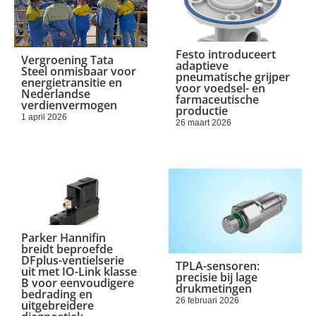
Festo introduceert
Vergroening Tata
adaptieve
Steel onmisbaar voor
pneumatische grijper
energietransitie en
voor voedsel- en
Nederlandse
farmaceutische
verdienvermogen
productie
1 april 2026
26 maart 2026
Parker Hannifin
breidt beproefde
DFplus-ventielserie
TPLA-sensoren:
uit met IO-Link klasse
precisie bij lage
B voor eenvoudigere
drukmetingen
bedrading en
26 februari 2026
uitgebreidere