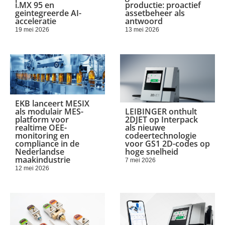
i.MX 95 en
productie: proactief
geintegreerde AI-
assetbeheer als
acceleratie
antwoord
19 mei 2026
13 mei 2026
EKB lanceert MESIX
als modulair MES-
LEIBINGER onthult
platform voor
2DJET op Interpack
realtime OEE-
als nieuwe
monitoring en
codeertechnologie
compliance in de
voor GS1 2D-codes op
Nederlandse
hoge snelheid
maakindustrie
7 mei 2026
12 mei 2026