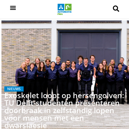
NIEUWS
Exoskelet loopt op hersengolven:
TU Delft-studenten presenteren
doorbraak in zelfstandig lopen
voor mensen met een
dwarslaesie