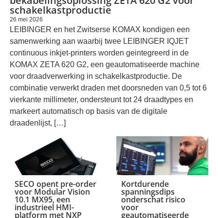
bekabelingsoplossing ZETA 620 G2 voor
schakelkastproductie
26 mei 2026
LEIBINGER en het Zwitserse KOMAX kondigen een
samenwerking aan waarbij twee LEIBINGER IQJET
continuous inkjet-printers worden geintegreerd in de
KOMAX ZETA 620 G2, een geautomatiseerde machine
voor draadverwerking in schakelkastproductie. De
combinatie verwerkt draden met doorsneden van 0,5 tot 6
vierkante millimeter, ondersteunt tot 24 draadtypes en
markeert automatisch op basis van de digitale
draadenlijst, […]
SECO opent pre-order
Kortdurende
voor Modular Vision
spanningsdips
10.1 MX95, een
onderschat risico
industrieel HMI-
voor
platform met NXP
geautomatiseerde