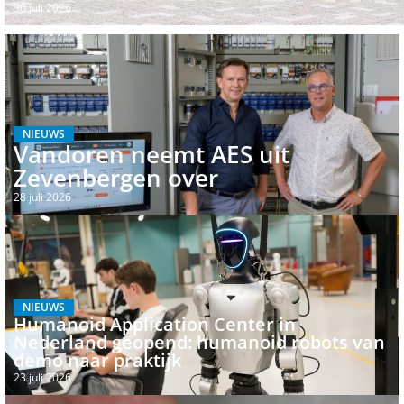
30 juli 2026
NIEUWS
Vandoren neemt AES uit
Zevenbergen over
28 juli 2026
NIEUWS
Humanoid Application Center in
Nederland geopend: humanoid robots van
demo naar praktijk
23 juli 2026