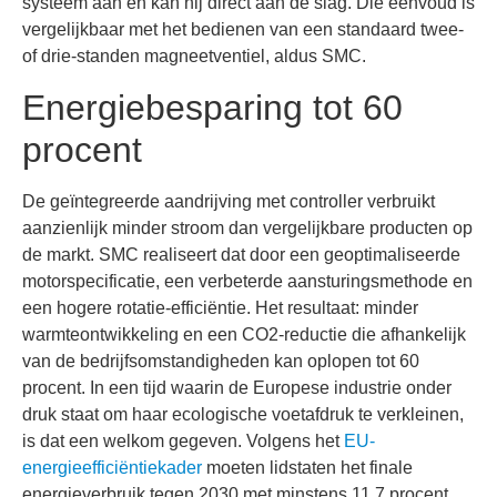
systeem aan en kan hij direct aan de slag. Die eenvoud is
vergelijkbaar met het bedienen van een standaard twee-
of drie-standen magneetventiel, aldus SMC.
Energiebesparing tot 60
procent
De geïntegreerde aandrijving met controller verbruikt
aanzienlijk minder stroom dan vergelijkbare producten op
de markt. SMC realiseert dat door een geoptimaliseerde
motorspecificatie, een verbeterde aansturingsmethode en
een hogere rotatie-efficiëntie. Het resultaat: minder
warmteontwikkeling en een CO2-reductie die afhankelijk
van de bedrijfsomstandigheden kan oplopen tot 60
procent. In een tijd waarin de Europese industrie onder
druk staat om haar ecologische voetafdruk te verkleinen,
is dat een welkom gegeven. Volgens het
EU-
energieefficiëntiekader
moeten lidstaten het finale
energieverbruik tegen 2030 met minstens 11,7 procent