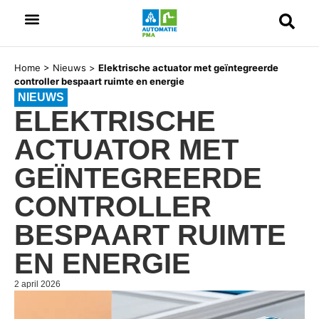
Home
>
Nieuws
>
Elektrische actuator met geïntegreerde
controller bespaart ruimte en energie
NIEUWS
ELEKTRISCHE
ACTUATOR MET
GEÏNTEGREERDE
CONTROLLER
BESPAART RUIMTE
EN ENERGIE
2 april 2026