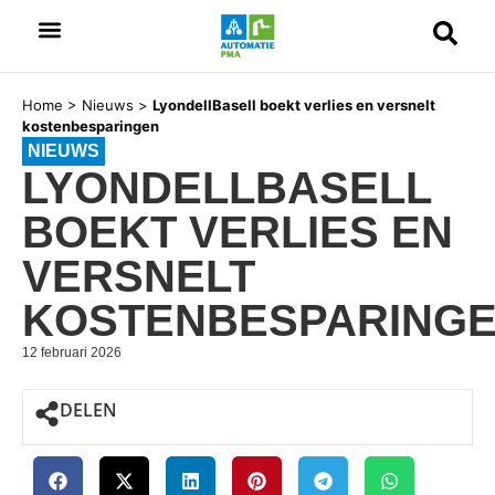
Home
>
Nieuws
>
LyondellBasell boekt verlies en versnelt
kostenbesparingen
NIEUWS
LYONDELLBASELL
BOEKT VERLIES EN
VERSNELT
KOSTENBESPARING
12 februari 2026
DELEN