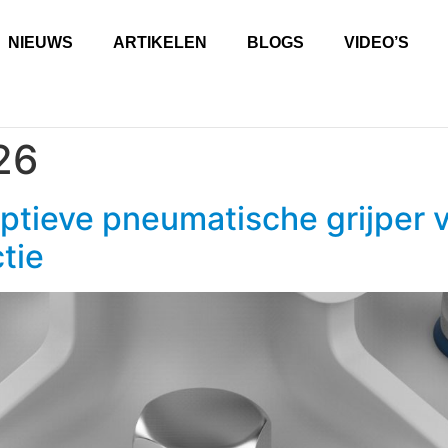
NIEUWS
ARTIKELEN
BLOGS
VIDEO’S
26
ptieve pneumatische grijper 
tie