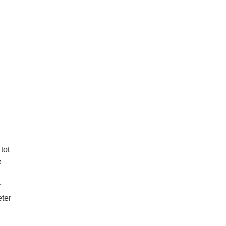
tot
e
r
eter