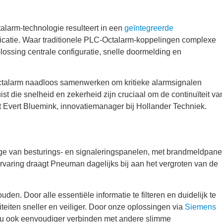
larm-technologie resulteert in een
geïntegreerde
catie. Waar traditionele PLC-Octalarm-koppelingen complexe
plossing centrale configuratie, snelle doormelding en
ctalarm naadloos samenwerken om kritieke alarmsignalen
ist die snelheid en zekerheid zijn cruciaal om de continuïteit va
t Evert Bluemink, innovatiemanager bij Hollander Techniek.
age van besturings- en signaleringspanelen, met brandmeldpane
ervaring draagt Pneuman dagelijks bij aan het vergroten van de
ouden. Door alle essentiële informatie te filteren en duidelijk te
eiten sneller en veiliger. Door onze oplossingen via
Siemens
nu ook eenvoudiger verbinden met andere slimme