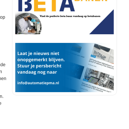
 op
 de
n
nnen
n.
e