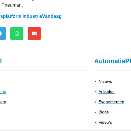
ij Pneuman.
uwsplatform IndustrieVandaag
l
AutomatieP
Nieuws
ook
Artikelen
ram
Evenementen
Blogs
Video's