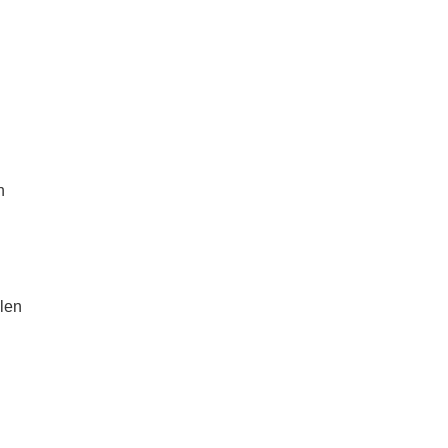
n
len