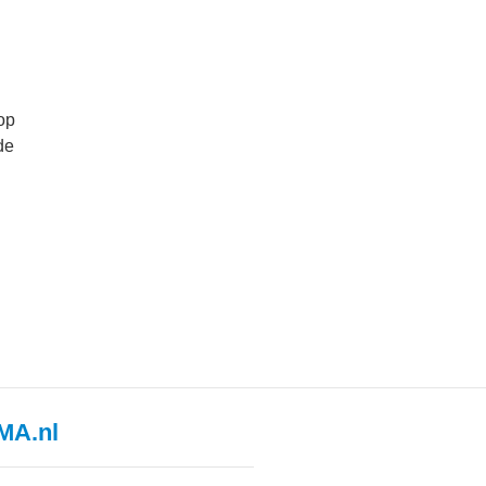
 op
de
MA.nl