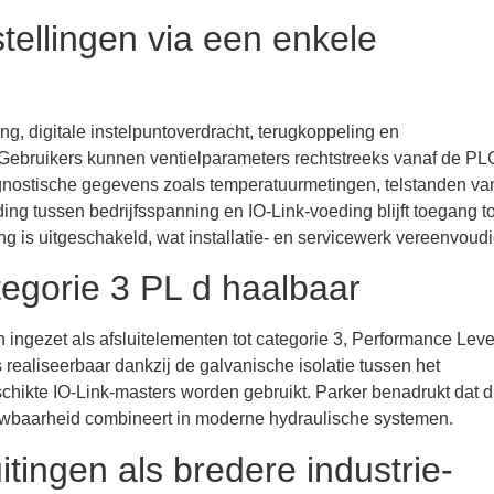
tellingen via een enkele
g, digitale instelpuntoverdracht, terugkoppeling en
 Gebruikers kunnen ventielparameters rechtstreeks vanaf de PL
agnostische gegevens zoals temperatuurmetingen, telstanden va
ing tussen bedrijfsspanning en IO-Link-voeding blijft toegang to
g is uitgeschakeld, wat installatie- en servicewerk vereenvoudi
ategorie 3 PL d haalbaar
ingezet als afsluitelementen tot categorie 3, Performance Leve
 realiseerbaar dankzij de galvanische isolatie tussen het
hikte IO-Link-masters worden gebruikt. Parker benadrukt dat di
ouwbaarheid combineert in moderne hydraulische systemen.
tingen als bredere industrie-