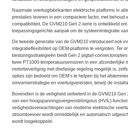
Naarmate voertuigfabrikanten elektrische platforms in al
prestaties leveren in een compactere factor, met behou
compatibiliteit. De GVM210 Gen 2-serie is ontwikkeld o
toepassingsgerichte aanpak om de systeemintegratie van 
De tweede generatie van de GVM210 introduceert ook inst
integratieflexibiliteit op OEM-platforms te vergroten. T
besturingsstrategieën biedt Gen 2 pigtail-connectoropties
twee PT1000-temperatuursensoren in een afzonderlijke 
motorbeveiliging met driefasige regeling mogelijk is, zel
opties zijn bedoeld om OEM’s te helpen bij het afstemme
omvormerstrategie en voertuigvereisten, terwijl de install
Bovendien is de veiligheid verbeterd in de GVM210 Gen 2
van een hoogspanningsvergrendelingslus (HVIL)-functiona
veiligheidsverwachtingen van moderne elektrische voertu
stroomtoevoer wordt onmiddellijk en automatisch uitges
wordt losgekoppeld.