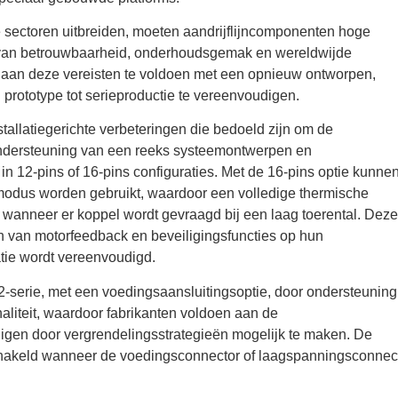
le sectoren uitbreiden, moeten aandrijflijncomponenten hoge
d van betrouwbaarheid, onderhoudsgemak en wereldwijde
m aan deze vereisten te voldoen met een opnieuw ontworpen,
prototype tot serieproductie te vereenvoudigen.
allatiegerichte verbeteringen die bedoeld zijn om de
er ondersteuning van een reeks systeemontwerpen en
 in 12-pins of 16-pins configuraties. Met de 16-pins optie kunne
modus worden gebruikt, waardoor een volledige thermische
fs wanneer er koppel wordt gevraagd bij een laag toerental. Deze
n van motorfeedback en beveiligingsfuncties op hun
atie wordt vereenvoudigd.
-serie, met een voedingsaansluitingsoptie, door ondersteuning
liteit, waardoor fabrikanten voldoen aan de
igen door vergrendelingsstrategieën mogelijk te maken. De
chakeld wanneer de voedingsconnector of laagspanningsconnec