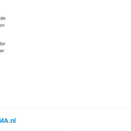
lde
 en
tor
er
MA.nl