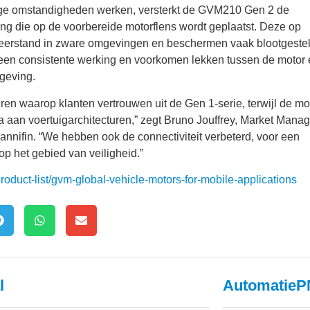
ige omstandigheden werken, versterkt de GVM210 Gen 2 de
ing die op de voorbereide motorflens wordt geplaatst. Deze op
weerstand in zware omgevingen en beschermen vaak blootgeste
een consistente werking en voorkomen lekken tussen de motor
mgeving.
en waarop klanten vertrouwen uit de Gen 1-serie, terwijl de mo
 aan voertuigarchitecturen,” zegt Bruno Jouffrey, Market Manag
annifin. “We hebben ook de connectiviteit verbeterd, voor een
op het gebied van veiligheid.”
/product-list/gvm-global-vehicle-motors-for-mobile-applications
l
AutomatieP