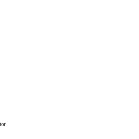
n
tor