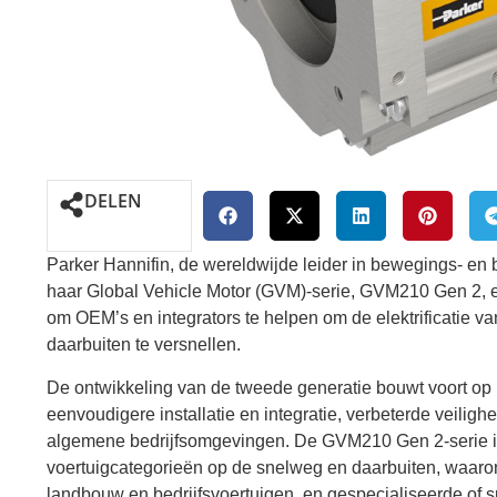
DELEN
Parker Hannifin, de wereldwijde leider in bewegings- en
haar Global Vehicle Motor (GVM)-serie, GVM210 Gen 2, e
om OEM’s en integrators te helpen om de elektrificatie 
daarbuiten te versnellen.
De ontwikkeling van de tweede generatie bouwt voort op 
eenvoudigere installatie en integratie, verbeterde veilig
algemene bedrijfsomgevingen. De GVM210 Gen 2-serie is 
voertuigcategorieën op de snelweg en daarbuiten, waaron
landbouw en bedrijfsvoertuigen, en gespecialiseerde of 