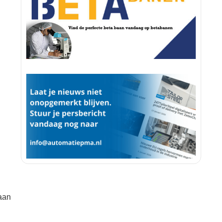
n
aan