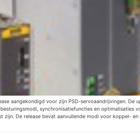
ease aangekondigd voor zijn PSD-servoaandrijvingen. De upd
 besturingsmodi, synchronisatiefuncties en optimalisaties v
ist zijn. De release bevat aanvullende modi voor koppel- e