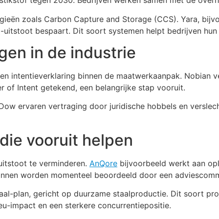
 stikstof tegen 2030. Bedrijven werken samen met de overh
ieën zoals Carbon Capture and Storage (CCS). Yara, bijvo
-uitstoot bespaart. Dit soort systemen helpt bedrijven hun 
gen in de industrie
en intentieverklaring binnen de maatwerkaanpak. Nobian ver
r of Intent getekend, een belangrijke stap vooruit.
ls Dow ervaren vertraging door juridische hobbels en versl
die vooruit helpen
uitstoot te verminderen.
AnQore
bijvoorbeeld werkt aan opl
lannen worden momenteel beoordeeld door een adviescomm
al-plan, gericht op duurzame staalproductie. Dit soort pro
eu-impact en een sterkere concurrentiepositie.