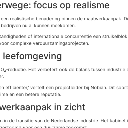
rwege: focus op realisme
r een realistische benadering binnen de maatwerkaanpak. De
le bedrijven nu al kunnen meekomen.
igheden of internationale concurrentie een struikelblok. 
p voor complexe verduurzamingsprojecten.
n leefomgeving
₂-reductie. Het verbetert ook de balans tussen industrie 
r.
fficiënter,’ vertelt een projectleider bij Nobian. Dit soort
ime en een betere reputatie.
werkaanpak in zicht
 in de transitie van de Nederlandse industrie. Het kabinet i
aargestoomd voor een duurzame toekomst.