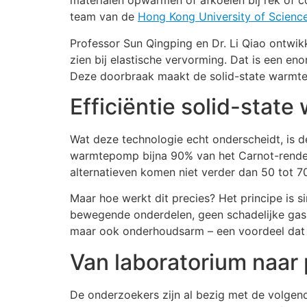
materialen opwarmen of afkoelen bij rek of c
team van de
Hong Kong University of Scienc
Professor Sun Qingping en Dr. Li Qiao ontwik
zien bij elastische vervorming. Dat is een en
Deze doorbraak maakt de solid-state warmte
Efficiëntie solid-stat
Wat deze technologie echt onderscheidt, is d
warmtepomp bijna 90% van het Carnot-rendem
alternatieven komen niet verder dan 50 tot 7
Maar hoe werkt dit precies? Het principe is 
bewegende onderdelen, geen schadelijke gasse
maar ook onderhoudsarm – een voordeel dat i
Van laboratorium naar 
De onderzoekers zijn al bezig met de volge