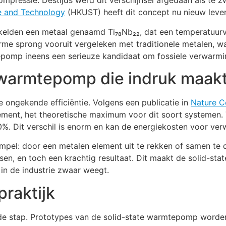
ompressie. Destijds werd dit verschijnsel afgedaan als te 
e and Technology
(HKUST) heeft dit concept nu nieuw leve
kelden een metaal genaamd Ti₇₈Nb₂₂, dat een temperatuurve
orme sprong vooruit vergeleken met traditionele metalen, wa
pomp ineens een serieuze kandidaat om fossiele verwarmi
e warmtepomp die indruk maak
e ongekende efficiëntie. Volgens een publicatie in
Nature C
ent, het theoretische maximum voor dit soort systemen. T
0%. Dit verschil is enorm en kan de energiekosten voor verw
simpel: door een metalen element uit te rekken of samen te
n, en toch een krachtig resultaat. Dit maakt de solid-stat
n de industrie zwaar weegt.
praktijk
nde stap. Prototypes van de solid-state warmtepomp word