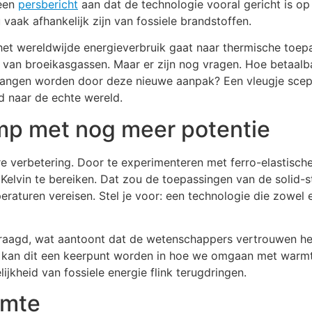
 een
persbericht
aan dat de technologie vooral gericht is o
vaak afhankelijk zijn van fossiele brandstoffen.
n het wereldwijde energieverbruik gaat naar thermische toe
 van broeikasgassen. Maar er zijn nog vragen. Hoe betaalba
ngen worden door deze nieuwe aanpak? Een vleugje scepsis 
jd naar de echte wereld.
mp met nog meer potentie
e verbetering. Door te experimenteren met ferro-elastisch
Kelvin te bereiken. Dat zou de toepassingen van de soli
raturen vereisen. Stel je voor: een technologie die zowel 
evraagd, wat aantoont dat de wetenschappers vertrouwen h
n, kan dit een keerpunt worden in hoe we omgaan met warmt
jkheid van fossiele energie flink terugdringen.
rmte