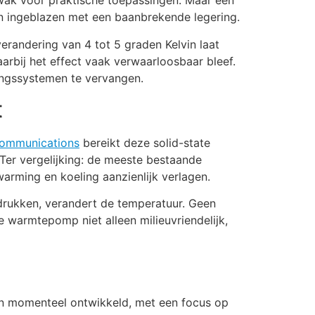
zwak voor praktische toepassingen. Maar een
n ingeblazen met een baanbrekende legering.
randering van 4 tot 5 graden Kelvin laat
arbij het effect vaak verwaarloosbaar bleef.
ngssystemen te vervangen.
t
ommunications
bereikt deze solid-state
er vergelijking: de meeste bestaande
arming en koeling aanzienlijk verlagen.
 drukken, verandert de temperatuur. Geen
e warmtepomp niet alleen milieuvriendelijk,
en momenteel ontwikkeld, met een focus op