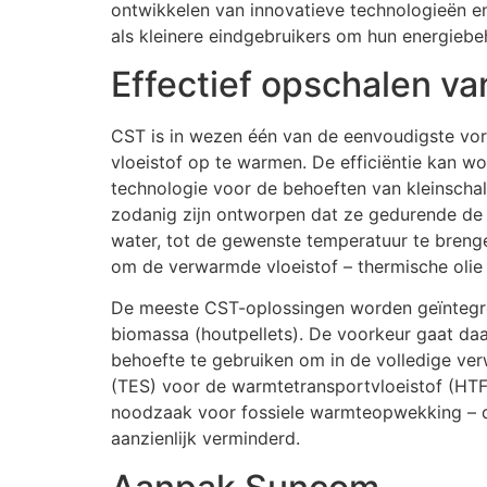
ontwikkelen van innovatieve technologieën e
als kleinere eindgebruikers om hun energiebeh
Effectief opschalen v
CST is in wezen één van de eenvoudigste vor
vloeistof op te warmen. De efficiëntie kan w
technologie voor de behoeften van kleinschal
zodanig zijn ontworpen dat ze gedurende de 
water, tot de gewenste temperatuur te brenge
om de verwarmde vloeistof – thermische olie 
De meeste CST-oplossingen worden geïntegree
biomassa (houtpellets). De voorkeur gaat da
behoefte te gebruiken om in de volledige ve
(TES) voor de warmtetransportvloeistof (HT
noodzaak voor fossiele warmteopwekking – di
aanzienlijk verminderd.