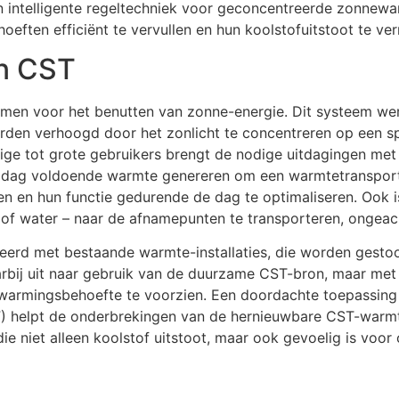
n intelligente regeltechniek voor geconcentreerde zonnew
oeften efficiënt te vervullen en hun koolstofuitstoot te ve
an CST
men voor het benutten van zonne-energie. Dit systeem wer
orden verhoogd door het zonlicht te concentreren op een s
ige tot grote gebruikers brengt de nodige uitdagingen met 
dag voldoende warmte genereren om een warmtetransportvl
n en hun functie gedurende de dag te optimaliseren. Ook is
of water – naar de afnamepunten te transporteren, ongeach
rd met bestaande warmte-installaties, die worden gestookt
arbij uit naar gebruik van de duurzame CST-bron, maar me
rwarmingsbehoefte te voorzien. Een doordachte toepassin
F) helpt de onderbrekingen van de hernieuwbare CST-warm
e niet alleen koolstof uitstoot, maar ook gevoelig is voo