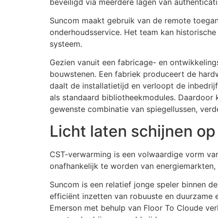
beveiligd via meerdere lagen van authenticati
Suncom maakt gebruik van de remote toegan
onderhoudsservice. Het team kan historisch
systeem.
Gezien vanuit een fabricage- en ontwikkelin
bouwstenen. Een fabriek produceert de hardwa
daalt de installatietijd en verloopt de inbedr
als standaard bibliotheekmodules. Daardoor 
gewenste combinatie van spiegellussen, verde
Licht laten schijnen op
CST-verwarming is een volwaardige vorm van 
onafhankelijk te worden van energiemarkten,
Suncom is een relatief jonge speler binnen d
efficiënt inzetten van robuuste en duurzame
Emerson met behulp van Floor To Cloude verho