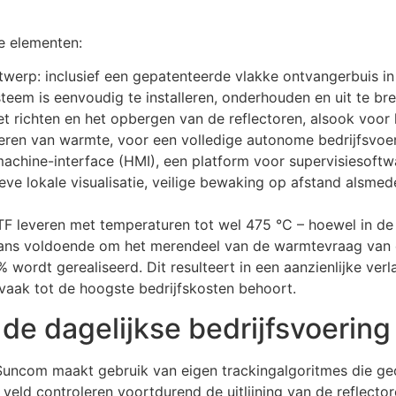
e elementen:
werp: inclusief een gepatenteerde vlakke ontvangerbuis i
steem is eenvoudig te installeren, onderhouden en uit te bre
het richten en het opbergen van de reflectoren, alsook voo
eren van warmte, voor een volledige autonome bedrijfsvoer
hine-interface (HMI), een platform voor supervisiesoftwar
eve lokale visualisatie, veilige bewaking op afstand alsm
leveren met temperaturen tot wel 475 °C – hoewel in de 
gaans voldoende om het merendeel van de warmtevraag van 
 wordt gerealiseerd. Dit resulteert in een aanzienlijke ver
vaak tot de hoogste bedrijfskosten behoort.
 de dagelijkse bedrijfsvoering
uncom maakt gebruik van eigen trackingalgoritmes die geo
het veld controleren voortdurend de uitlijning van de reflec