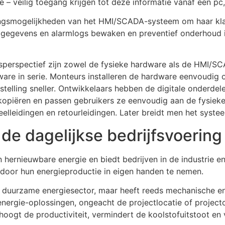
e – veilig toegang krijgen tot deze informatie vanaf een pc,
gsmogelijkheden van het HMI/SCADA-systeem om haar klan
e gegevens en alarmlogs bewaken en preventief onderhoud
gsperspectief zijn zowel de fysieke hardware als de HMI/S
re in serie. Monteurs installeren de hardware eenvoudig o
ijfstelling sneller. Ontwikkelaars hebben de digitale onderde
kopiëren en passen gebruikers ze eenvoudig aan de fysieke
elleidingen en retourleidingen. Later breidt men het syste
 de dagelijkse bedrijfsvoering
hernieuwbare energie en biedt bedrijven in de industrie 
 door hun energieproductie in eigen handen te nemen.
e duurzame energiesector, maar heeft reeds mechanische en 
 energie-oplossingen, ongeacht de projectlocatie of proje
ogt de productiviteit, vermindert de koolstofuitstoot en v