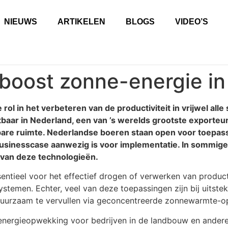
NIEUWS
ARTIKELEN
BLOGS
VIDEO’S
e boost zonne-energie i
rol in het verbeteren van de productiviteit in vrijwel al
chtbaar in Nederland, een van ’s werelds grootste export
are ruimte. Nederlandse boeren staan open voor toepass
businesscase aanwezig is voor implementatie. In sommige
 van deze technologieën.
sentieel voor het effectief drogen of verwerken van produ
ystemen. Echter, veel van deze toepassingen zijn bij uitst
uurzaam te vervullen via geconcentreerde zonnewarmte-opl
energieopwekking voor bedrijven in de landbouw en andere