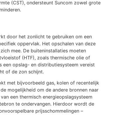
armte (CST), ondersteunt Suncom zowel grote
rminderen.
kt door het zonlicht te gebruiken om een
pecifiek oppervlak. Het opschalen van deze
zich mee. De buiteninstallaties moeten
oeistof (HTF), zoals thermische olie of
 een opslag- en distributiesysteem vereist
t of de zon schijnt.
 met bijvoorbeeld gas, kolen of recentelijk
t de mogelijkheid om de andere bronnen naar
g van een thermisch energieopslagsysteem
tebron te ondervangen. Hierdoor wordt de
r onvoorspelbare prijsschommelingen –