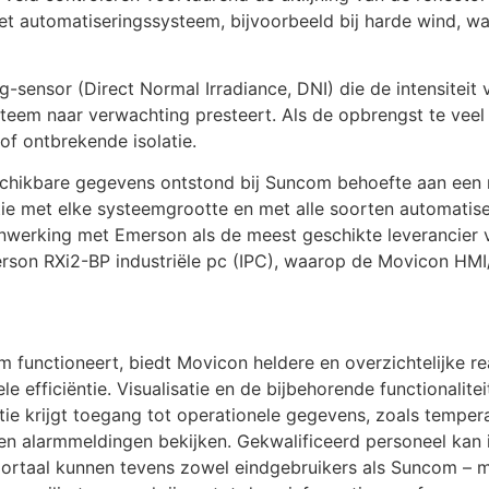
et automatiseringssysteem, bijvoorbeeld bij harde wind, w
g-sensor (Direct Normal Irradiance, DNI) die de intensitei
teem naar verwachting presteert. Als de opbrengst te veel d
 of ontbrekende isolatie.
schikbare gegevens ontstond bij Suncom behoefte aan ee
atie met elke systeemgrootte en met alle soorten automati
werking met Emerson als de meest geschikte leverancier v
erson RXi2-BP industriële pc (IPC), waarop de Movicon HM
functioneert, biedt Movicon heldere en overzichtelijke re
le efficiëntie. Visualisatie en de bijbehorende functionali
ie krijgt toegang tot operationele gegevens, zoals temper
 alarmmeldingen bekijken. Gekwalificeerd personeel kan in
ortaal kunnen tevens zowel eindgebruikers als Suncom – mi