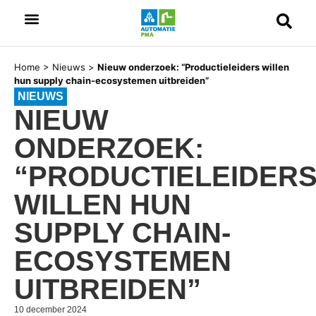
Home
>
Nieuws
>
Nieuw onderzoek: “Productieleiders willen
hun supply chain-ecosystemen uitbreiden”
NIEUWS
NIEUW
ONDERZOEK:
“PRODUCTIELEIDER
WILLEN HUN
SUPPLY CHAIN-
ECOSYSTEMEN
UITBREIDEN”
10 december 2024