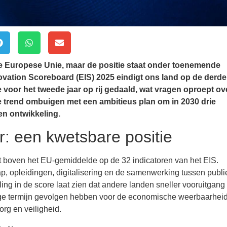
 de Europese Unie, maar de positie staat onder toenemende
ovation Scoreboard (EIS) 2025 eindigt ons land op de derde
voor het tweede jaar op rij gedaald, wat vragen oproept ov
e trend ombuigen met een ambitieus plan om in 2030 drie
en ontwikkeling.
r: een kwetsbare positie
t boven het EU-gemiddelde op de 32 indicatoren van het EIS.
p, opleidingen, digitalisering en de samenwerking tussen publ
aling in de score laat zien dat andere landen sneller vooruitgang
p lange termijn gevolgen hebben voor de economische weerbaarhei
rg en veiligheid.