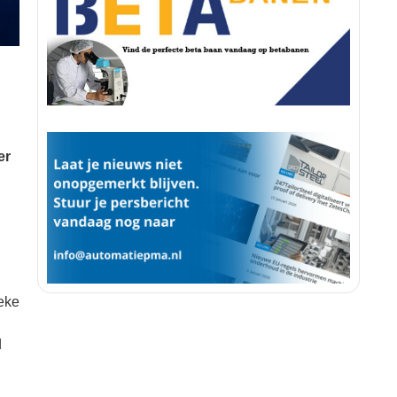
er
ieke
d