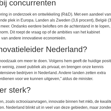
 bij concurrenten
tering in onderzoek en ontwikkeling (R&D). Met een aandeel van
ende plek in Europa. Landen als Zweden (3,6 procent), België (3
k meer. Ondanks eerdere beloftes om de achterstand in te lopen,
orm. Dit roept de vraag op of de ambities van het kabinet
ie van andere innovatieve economieën.
nnovatieleider Nederland?
noodzaak om meer te doen. Volgens hem geeft de huidige posit
e weinig, zowel publiek als privaat, en brengen onze kennis
ntensieve bedrijven in Nederland. Andere landen zetten extra
rdienen voor we kunnen uitgeven,” aldus de minister.
er sterk?
n, zoals octrooiaanvragen, innovatie binnen het mkb, de kwalite
n. Nederland blinkt uit in veel van deze gebieden, maar zonde