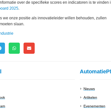
informatie over de specifieke scores en indicatoren is te vinden 
board 2025
.
ls we onze positie als innovatieleider willen behouden, zullen
 moeten slaan.
ndustrie
l
AutomatieP
Nieuws
ook
Artikelen
ram
Evenementen