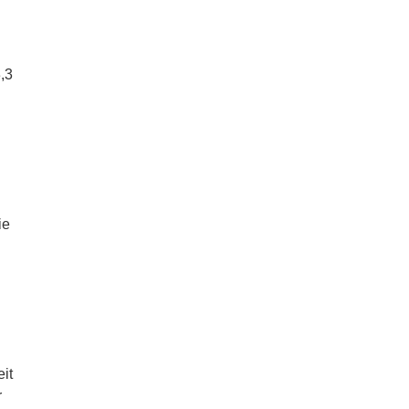
,3
ie
it
r