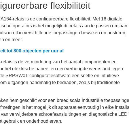
reerbare flexibiliteit
relais is de configureerbare flexibiliteit. Met 16 digitale
gische operators is het mogelijk dit relais aan te passen om aan
eidscircuit in verschillende toepassingen bewaken en besturen,
en en meer.
elt tot 800 objecten per uur af
elais is de vermindering van het aantal componenten en
oor het elektrische paneel en een verhoogde weerstand tegen
de SRPSW01-configuratiesoftware een snelle en intuïtieve
om uitgangen handmatig te bedraden, zoals bij traditionele
n hem geschikt voor een breed scala industriële toepassinge
tingen is het mogelijk dit apparaat eenvoudig in elke installa
 van verwijderbare schroefaansluitingen en diagnostische LED’
het gebruik en onderhoud ervan.