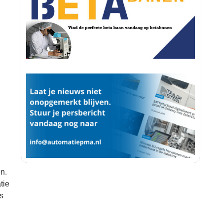
n.
tie
s