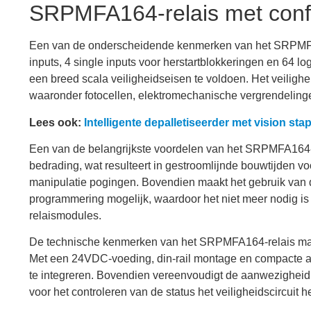
SRPMFA164-relais met configu
Een van de onderscheidende kenmerken van het SRPMFA164-
inputs, 4 single inputs voor herstartblokkeringen en 64 lo
een breed scala veiligheidseisen te voldoen. Het veiligh
waaronder fotocellen, elektromechanische vergrendeling
Lees ook:
Intelligente depalletiseerder met vision stap
Een van de belangrijkste voordelen van het SRPMFA164-r
bedrading, wat resulteert in gestroomlijnde bouwtijden v
manipulatie pogingen. Bovendien maakt het gebruik van 
programmering mogelijk, waardoor het niet meer nodig is 
relaismodules.
De technische kenmerken van het SRPMFA164-relais make
Met een 24VDC-voeding, din-rail montage en compacte afme
te integreren. Bovendien vereenvoudigt de aanwezigheid
voor het controleren van de status het veiligheidscircuit 