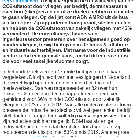
eerst publiceert
. De lijst vergelijkt de ontwikkeling van de
CO2-uitstoot door vliegen per bedrijf, de transparantie
over hun (vlieg)reizen en of ze doelen hebben om minder
te gaan vliegen. Op de lijst komt ABN AMRO uit de bus
als koploper. Zij rapporteren transparant, stellen doelen
en hebben de CO2-uitstoot van zakelijk vliegen met 43%
verminderd. De consultancy-, finance- en
ingenieurssector presteren over het algemeen goed op
minder vliegen, terwijl bedrijven in de bouw & offshore
en industrie achterblijven. Met name voor de industriële
sector is dat een gemiste kans, omdat dit een sector is
die voor veel zakelijke vluchten zorgt.
In het onderzoek werden 47 grote bedrijven met elkaar
vergeleken. Dit zijn bedrijven met vestigingen in Nederland
die wereldwijd opereren en met meer dan duizend
medewerkers. Daarvan rapporteerden er 32 over hun
emissies. Samen zorgden de rapporterende bedrijven
gemiddeld voor 36% minder CO2-uitstoot door zakelijk
vliegen in 2023 dan in 2019. Van alle onderzochte sectoren
presteert de industrie het slechtst: vrijwel geen enkel bedrijf
stelt doelen of rapporteert volledig over vliegemissies. Toch
zijn reducties ook hier mogelijk. DSM laat als enige
industriële bedrijf zien dat de uitstoot fors lager kan. Zij
reduceerden de uitstoot met 53% sinds 2019. Andere grote