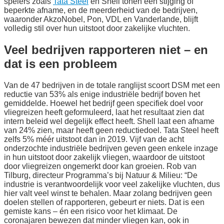
spelers zoals
Tata Steel
en Shell tonen een stijging of
beperkte afname, en de meerderheid van de bedrijven,
waaronder AkzoNobel, Pon, VDL en Vanderlande, blijft
volledig stil over hun uitstoot door zakelijke vluchten.
Veel bedrijven rapporteren niet – en
dat is een probleem
Van de 47 bedrijven in de totale ranglijst scoort DSM met een
reductie van 53% als enige industriële bedrijf boven het
gemiddelde. Hoewel het bedrijf geen specifiek doel voor
vliegreizen heeft geformuleerd, laat het resultaat zien dat
intern beleid wel degelijk effect heeft. Shell laat een afname
van 24% zien, maar heeft geen reductiedoel. Tata Steel heeft
zelfs 5% méér uitstoot dan in 2019. Vijf van de acht
onderzochte industriële bedrijven geven geen enkele inzage
in hun uitstoot door zakelijk vliegen, waardoor de uitstoot
door vliegreizen ongemerkt door kan groeien. Rob van
Tilburg, directeur Programma’s bij Natuur & Milieu: “De
industrie is verantwoordelijk voor veel zakelijke vluchten, dus
hier valt veel winst te behalen. Maar zolang bedrijven geen
doelen stellen of rapporteren, gebeurt er niets. Dat is een
gemiste kans – én een risico voor het klimaat. De
coronajaren bewezen dat minder vliegen kan, ook in