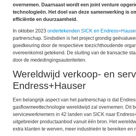
overnemen. Daarnaast wordt een joint venture opgeri
technologieën. Het doel van deze samenwerking is om
efficiëntie en duurzaamheid.
In oktober 2023
ondertekenden SICK en Endress+Hauser e
partnerschap. Sindsdien is het project grondig geëvaluee
goedkeuring door de respectieve toezichthoudende orga
overeenkomst getekend. De sluiting van de transactie s
door de mededingingsautoriteiten.
Wereldwijd verkoop- en ser
Endress+Hauser
Een belangrijk aspect van het partnerschap is dat Endr
gasflowmeettechnologie wereldwijd zal overnemen. Dit b
servicewerknemers in 42 landen van SICK naar Endress+H
uitgebreider productaanbod vanuit één bron. Het werel
extra klanten te werven, meer industrieën te bereiken en