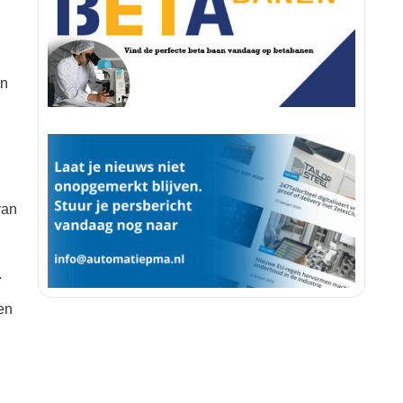
in
van
.
en