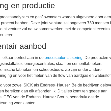
ing en productie
n procesanalyzers en gasflowmeters worden uitgevoerd door een
50 procent hebben. Deze joint venture zal ongeveer 730 mensen 
e joint venture zal nauw samenwerken met de competentiecentra
muleren.
ntair aanbod
 elkaar perfect aan in de
procesautomatisering
. De producten 
installaties, energiecentrales, staal- en cementfabrieken,
chemische fabrieken en scheepsbouw. Ze zijn onder andere
iniging en voor het meten van de flow van aardgas en waterstof
ing voor zowel SICK als Endress+Hauser. Beide bedrijven gelov
 bereiken dan elk afzonderlijk. Dit alles komt ten goede aan
ers, CEO van de Endress+Hauser Group, benadrukt dat de
teuning voor klanten.