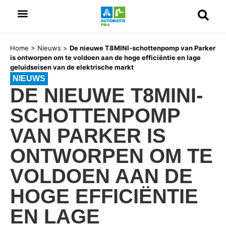
Home
>
Nieuws
>
De nieuwe T8MINI-schottenpomp van Parker
is ontworpen om te voldoen aan de hoge efficiëntie en lage
geluidseisen van de elektrische markt
NIEUWS
DE NIEUWE T8MINI-
SCHOTTENPOMP
VAN PARKER IS
ONTWORPEN OM TE
VOLDOEN AAN DE
HOGE EFFICIËNTIE
EN LAGE