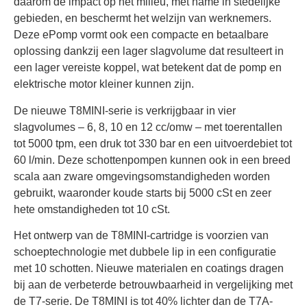
daarom de impact op het milieu, met name in stedelijke
gebieden, en beschermt het welzijn van werknemers.
Deze ePomp vormt ook een compacte en betaalbare
oplossing dankzij een lager slagvolume dat resulteert in
een lager vereiste koppel, wat betekent dat de pomp en
elektrische motor kleiner kunnen zijn.
De nieuwe T8MINI-serie is verkrijgbaar in vier
slagvolumes – 6, 8, 10 en 12 cc/omw – met toerentallen
tot 5000 tpm, een druk tot 330 bar en een uitvoerdebiet tot
60 l/min. Deze schottenpompen kunnen ook in een breed
scala aan zware omgevingsomstandigheden worden
gebruikt, waaronder koude starts bij 5000 cSt en zeer
hete omstandigheden tot 10 cSt.
Het ontwerp van de T8MINI-cartridge is voorzien van
schoeptechnologie met dubbele lip in een configuratie
met 10 schotten. Nieuwe materialen en coatings dragen
bij aan de verbeterde betrouwbaarheid in vergelijking met
de T7-serie. De T8MINI is tot 40% lichter dan de T7A-