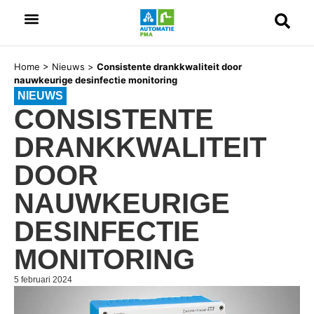
Home
>
Nieuws
>
Consistente drankkwaliteit door
nauwkeurige desinfectie monitoring
NIEUWS
CONSISTENTE
DRANKKWALITEIT
DOOR
NAUWKEURIGE
DESINFECTIE
MONITORING
5 februari 2024