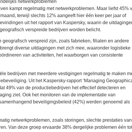
aandelijks netwerkproblemen
rijven kampt regelmatig met netwerkproblemen. Maar liefst 45% 
aand, terwijl slechts 12% aangeeft hier één keer per jaar of
vindingen uit het rapport van Kaspersky, waarin de uitdaginge
 geografisch verspreide bedrijven worden belicht.
 geografisch verspreid zijn, zoals fabrieken, filialen en andere
ng brengt diverse uitdagingen met zich mee, waaronder logistieke
oördineren van activiteiten, het waarborgen van consistente
ële bedrijven met meerdere vestigingen regelmatig te maken m
tiebeveiliging. Uit het Kaspersky-rapport ‘Managing Geographica
dat 49% van de productiebedrijven het effectief detecteren en
daging ziet. Ook het monitoren van de implementatie van
n samenhangend beveiligingsbeleid (42%) werden genoemd als
tig netwerkproblemen, zoals storingen, slechte prestaties van
aren. Van deze groep ervaarde 38% dergelijke problemen één to