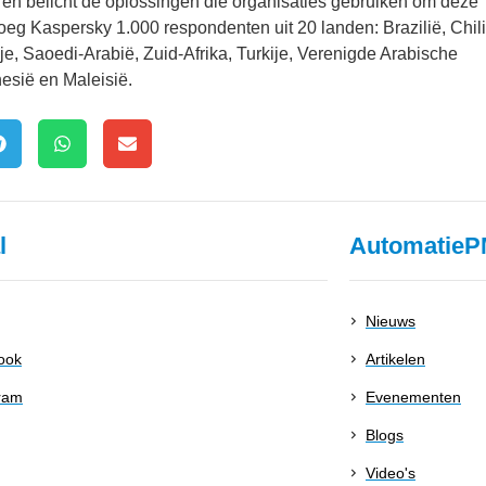
 en belicht de oplossingen die organisaties gebruiken om deze
eg Kaspersky 1.000 respondenten uit 20 landen: Brazilië, Chili
je, Saoedi-Arabië, Zuid-Afrika, Turkije, Verenigde Arabische
esië en Maleisië.
l
AutomatieP
Nieuws
ook
Artikelen
ram
Evenementen
Blogs
Video's