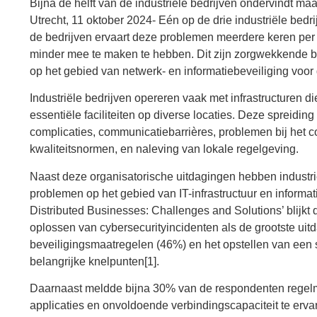
Bijna de helft van de industriële bedrijven ondervindt m
Utrecht, 11 oktober 2024- Eén op de drie industriële bed
de bedrijven ervaart deze problemen meerdere keren per m
minder mee te maken te hebben. Dit zijn zorgwekkende be
op het gebied van netwerk- en informatiebeveiliging voor
Industriële bedrijven opereren vaak met infrastructuren die
essentiële faciliteiten op diverse locaties. Deze spreidi
complicaties, communicatiebarrières, problemen bij het c
kwaliteitsnormen, en naleving van lokale regelgeving.
Naast deze organisatorische uitdagingen hebben industri
problemen op het gebied van IT-infrastructuur en informa
Distributed Businesses: Challenges and Solutions’ blijkt 
oplossen van cybersecurityincidenten als de grootste uit
beveiligingsmaatregelen (46%) en het opstellen van ee
belangrijke knelpunten[1].
Daarnaast meldde bijna 30% van de respondenten regelma
applicaties en onvoldoende verbindingscapaciteit te erv