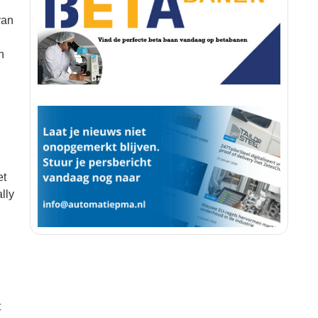
van
n
et
lly
t