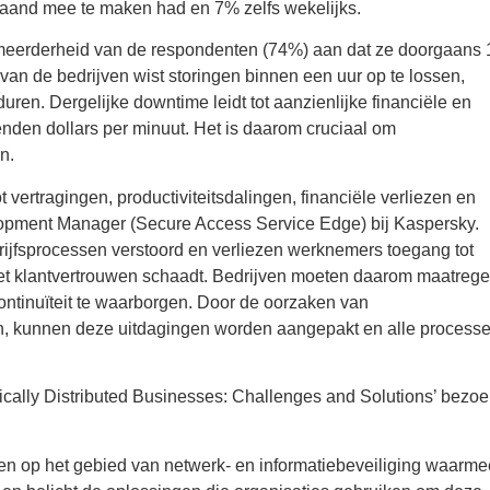
 maand mee te maken had en 7% zelfs wekelijks.
e meerderheid van de respondenten (74%) aan dat ze doorgaans 
van de bedrijven wist storingen binnen een uur op te lossen,
uren. Dergelijke downtime leidt tot aanzienlijke financiële en
nden dollars per minuut. Het is daarom cruciaal om
n.
 vertragingen, productiviteitsdalingen, financiële verliezen en
opment Manager (Secure Access Service Edge) bij Kaspersky.
rijfsprocessen verstoord en verliezen werknemers toegang tot
s het klantvertrouwen schaadt. Bedrijven moeten daarom maatreg
ontinuïteit te waarborgen. Door de oorzaken van
pen, kunnen deze uitdagingen worden aangepakt en alle process
ically Distributed Businesses: Challenges and Solutions’ bezoe
ngen op het gebied van netwerk- en informatiebeveiliging waarme