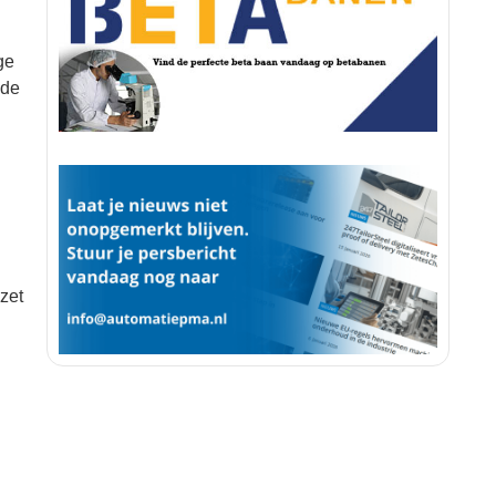
ge
 de
zet